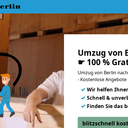
erlin
Umzug von B
☛ 100 % Gra
Umzug von Berlin nac
- Kostenlose Angebote
✓
Wir helfen Ihne
✓
Schnell & unverb
✓
Finden Sie das 
blitzschnell ko