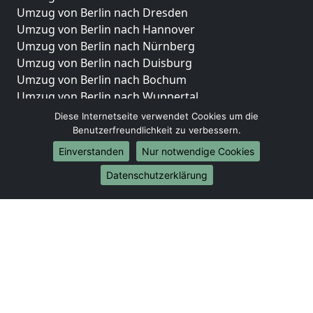
Umzug von Berlin nach Dresden
Umzug von Berlin nach Hannover
Umzug von Berlin nach Nürnberg
Umzug von Berlin nach Duisburg
Umzug von Berlin nach Bochum
Umzug von Berlin nach Wuppertal
Umzug von Berlin nach Bielefeld
Diese Internetseite verwendet Cookies um die
Umzug von Berlin nach Bonn
Benutzerfreundlichkeit zu verbessern.
Umzug von Berlin nach Münster
Einverstanden
Nur notwendige Cookies
Internationale-Umzüge
Datenschutzerklärung
Umzug von Berlin nach Brasilien
Umzug von Berlin nach Brunei Darussalam
Umzug von Berlin nach Burkina Faso
Umzug von Berlin nach Burundi
Umzug von Berlin nach Chile
Umzug von Berlin nach China
Umzug von Berlin nach Cookinseln