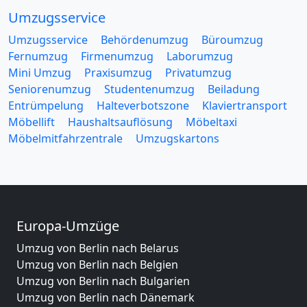
Umzugsservice
Umzugsservice
Behördenumzug
Büroumzug
Fernumzug
Firmenumzug
Laborumzug
Mini Umzug
Praxisumzug
Privatumzug
Seniorenumzug
Studentenumzug
Beiladung
Entrümpelung
Halteverbotszone
Klaviertransport
Möbellift
Haushaltsauflösung
Möbeltaxi
Möbelmitfahrzentrale
Umzugskartons
Europa-Umzüge
Umzug von Berlin nach Belarus
Umzug von Berlin nach Belgien
Umzug von Berlin nach Bulgarien
Umzug von Berlin nach Dänemark