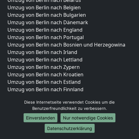
Umzug von Berlin nach Belarus
Umzug von Berlin nach Belgien
Umzug von Berlin nach Bulgarien
Umzug von Berlin nach Dänemark
Umzug von Berlin nach England
Umzug von Berlin nach Portugal
Umzug von Berlin nach Bosnien und Herzegowina
Umzug von Berlin nach Irland
Umzug von Berlin nach Lettland
Umzug von Berlin nach Zypern
Umzug von Berlin nach Kroatien
Umzug von Berlin nach Estland
Umzug von Berlin nach Finnland
Umzug von Berlin nach Frankreich
Diese Internetseite verwendet Cookies um die
Umzug von Berlin nach Griechenland
Benutzerfreundlichkeit zu verbessern.
Umzug von Berlin nach Italien
Einverstanden
Nur notwendige Cookies
Umzug von Berlin nach Liechtenstein
Umzug von Berlin nach Luxemburg
Datenschutzerklärung
Umzug von Berlin nach Niederlande