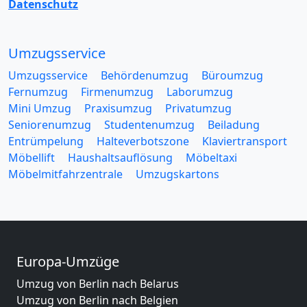
Datenschutz
Umzugsservice
Umzugsservice
Behördenumzug
Büroumzug
Fernumzug
Firmenumzug
Laborumzug
Mini Umzug
Praxisumzug
Privatumzug
Seniorenumzug
Studentenumzug
Beiladung
Entrümpelung
Halteverbotszone
Klaviertransport
Möbellift
Haushaltsauflösung
Möbeltaxi
Möbelmitfahrzentrale
Umzugskartons
Europa-Umzüge
Umzug von Berlin nach Belarus
Umzug von Berlin nach Belgien