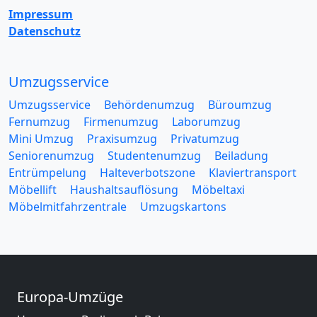
Impressum
Datenschutz
Umzugsservice
Umzugsservice
Behördenumzug
Büroumzug
Fernumzug
Firmenumzug
Laborumzug
Mini Umzug
Praxisumzug
Privatumzug
Seniorenumzug
Studentenumzug
Beiladung
Entrümpelung
Halteverbotszone
Klaviertransport
Möbellift
Haushaltsauflösung
Möbeltaxi
Möbelmitfahrzentrale
Umzugskartons
Europa-Umzüge