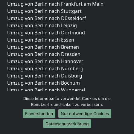
Umzug von Berlin nach Frankfurt am Main
Umzug von Berlin nach Stuttgart
Umzug von Berlin nach Düsseldorf
Umzug von Berlin nach Leipzig
Umzug von Berlin nach Dortmund
Umzug von Berlin nach Essen
Umzug von Berlin nach Bremen
Umzug von Berlin nach Dresden
Umzug von Berlin nach Hannover
Umzug von Berlin nach Nürnberg
Umzug von Berlin nach Duisburg
Umzug von Berlin nach Bochum
Umzug von Berlin nach Wuppertal
Umzug von Berlin nach Bielefeld
Diese Internetseite verwendet Cookies um die
Umzug von Berlin nach Bonn
Benutzerfreundlichkeit zu verbessern.
Umzug von Berlin nach Münster
Einverstanden
Nur notwendige Cookies
Internationale-Umzüge
Datenschutzerklärung
Umzug von Berlin nach Brasilien