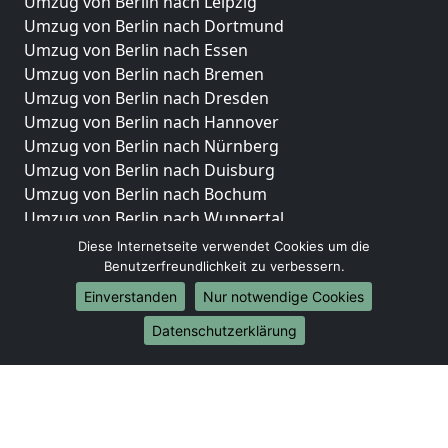
Umzug von Berlin nach Leipzig
Umzug von Berlin nach Dortmund
Umzug von Berlin nach Essen
Umzug von Berlin nach Bremen
Umzug von Berlin nach Dresden
Umzug von Berlin nach Hannover
Umzug von Berlin nach Nürnberg
Umzug von Berlin nach Duisburg
Umzug von Berlin nach Bochum
Umzug von Berlin nach Wuppertal
Umzug von Berlin nach Bielefeld
Diese Internetseite verwendet Cookies um die
Umzug von Berlin nach Bonn
Benutzerfreundlichkeit zu verbessern.
Umzug von Berlin nach Münster
Einverstanden
Nur notwendige Cookies
Internationale-Umzüge
Datenschutzerklärung
Umzug von Berlin nach Brasilien
Umzug von Berlin nach Brunei Darussalam
Umzug von Berlin nach Burkina Faso
Umzug von Berlin nach Burundi