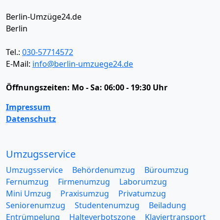
Berlin-Umzüge24.de
Berlin
Tel.:
030-57714572
E-Mail:
info@berlin-umzuege24.de
Öffnungszeiten:
Mo - Sa: 06:00 - 19:30 Uhr
Impressum
Datenschutz
Umzugsservice
Umzugsservice
Behördenumzug
Büroumzug
Fernumzug
Firmenumzug
Laborumzug
Mini Umzug
Praxisumzug
Privatumzug
Seniorenumzug
Studentenumzug
Beiladung
Entrümpelung
Halteverbotszone
Klaviertransport