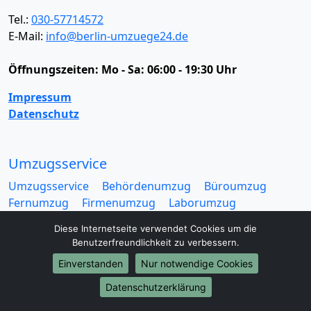
Tel.:
030-57714572
E-Mail:
info@berlin-umzuege24.de
Öffnungszeiten:
Mo - Sa: 06:00 - 19:30 Uhr
Impressum
Datenschutz
Umzugsservice
Umzugsservice
Behördenumzug
Büroumzug
Fernumzug
Firmenumzug
Laborumzug
Mini Umzug
Praxisumzug
Privatumzug
Diese Internetseite verwendet Cookies um die
Seniorenumzug
Studentenumzug
Beiladung
Benutzerfreundlichkeit zu verbessern.
Entrümpelung
Halteverbotszone
Klaviertransport
Einverstanden
Nur notwendige Cookies
Möbellift
Haushaltsauflösung
Möbeltaxi
Möbelmitfahrzentrale
Umzugskartons
Datenschutzerklärung