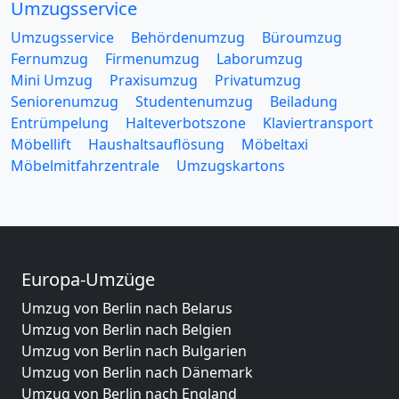
Umzugsservice
Umzugsservice
Behördenumzug
Büroumzug
Fernumzug
Firmenumzug
Laborumzug
Mini Umzug
Praxisumzug
Privatumzug
Seniorenumzug
Studentenumzug
Beiladung
Entrümpelung
Halteverbotszone
Klaviertransport
Möbellift
Haushaltsauflösung
Möbeltaxi
Möbelmitfahrzentrale
Umzugskartons
Europa-Umzüge
Umzug von Berlin nach Belarus
Umzug von Berlin nach Belgien
Umzug von Berlin nach Bulgarien
Umzug von Berlin nach Dänemark
Umzug von Berlin nach England