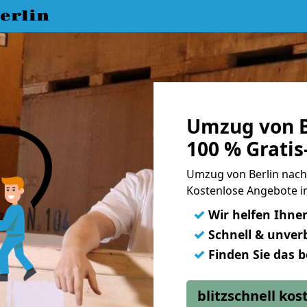
erlin
Umzug von B
100 % Grati
Umzug von Berlin nac
Kostenlose Angebote i
✓
Wir helfen Ihne
✓
Schnell & unverb
✓
Finden Sie das 
blitzschnell ko