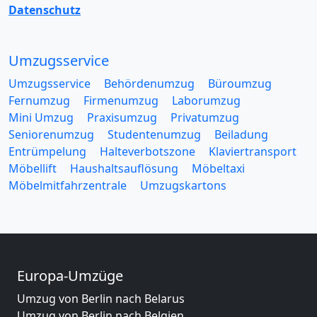
Datenschutz
Umzugsservice
Umzugsservice
Behördenumzug
Büroumzug
Fernumzug
Firmenumzug
Laborumzug
Mini Umzug
Praxisumzug
Privatumzug
Seniorenumzug
Studentenumzug
Beiladung
Entrümpelung
Halteverbotszone
Klaviertransport
Möbellift
Haushaltsauflösung
Möbeltaxi
Möbelmitfahrzentrale
Umzugskartons
Europa-Umzüge
Umzug von Berlin nach Belarus
Umzug von Berlin nach Belgien