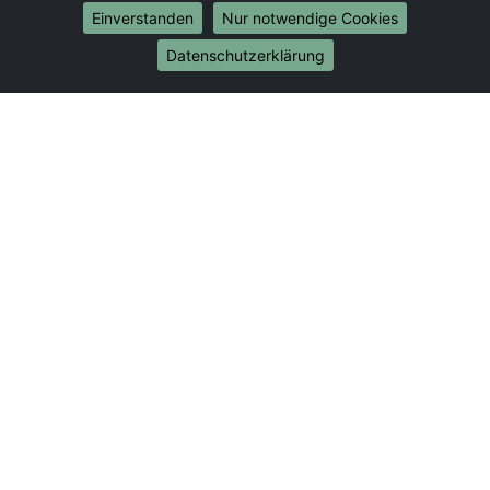
Umzug von Berlin nach Bonn
Einverstanden
Nur notwendige Cookies
Umzug von Berlin nach Münster
Datenschutzerklärung
Internationale-Umzüge
Umzug von Berlin nach Brasilien
Umzug von Berlin nach Brunei Darussalam
Umzug von Berlin nach Burkina Faso
Umzug von Berlin nach Burundi
Umzug von Berlin nach Chile
Umzug von Berlin nach China
Umzug von Berlin nach Cookinseln
Umzug von Berlin nach Costa Rica
Umzug von Berlin nach Curaçao
Umzug von Berlin nach Demokratische Republik
Kongo
Umzug von Berlin nach Dominica
Umzug von Berlin nach Dominikanische Republik
Umzug von Berlin nach Dschibuti
Umzug von Berlin nach Ecuador