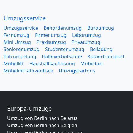
Umzugsservice
Umzugsservice
Behördenumzug
Büroumzug
Fernumzug
Firmenumzug
Laborumzug
Mini Umzug
Praxisumzug
Privatumzug
Seniorenumzug
Studentenumzug
Beiladung
Entrümpelung
Halteverbotszone
Klaviertransport
Möbellift
Haushaltsauflösung
Möbeltaxi
Möbelmitfahrzentrale
Umzugskartons
Europa-Umzüge
Umzug von Berlin nach Belarus
Umzug von Berlin nach Belgien
Umzug von Berlin nach Bulgarien