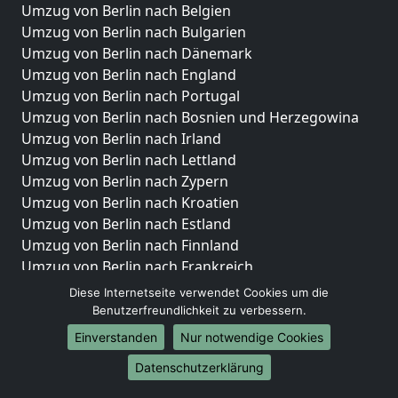
Umzug von Berlin nach Belgien
Umzug von Berlin nach Bulgarien
Umzug von Berlin nach Dänemark
Umzug von Berlin nach England
Umzug von Berlin nach Portugal
Umzug von Berlin nach Bosnien und Herzegowina
Umzug von Berlin nach Irland
Umzug von Berlin nach Lettland
Umzug von Berlin nach Zypern
Umzug von Berlin nach Kroatien
Umzug von Berlin nach Estland
Umzug von Berlin nach Finnland
Umzug von Berlin nach Frankreich
Umzug von Berlin nach Griechenland
Diese Internetseite verwendet Cookies um die
Umzug von Berlin nach Italien
Benutzerfreundlichkeit zu verbessern.
Umzug von Berlin nach Liechtenstein
Einverstanden
Nur notwendige Cookies
Umzug von Berlin nach Luxemburg
Datenschutzerklärung
Umzug von Berlin nach Niederlande
Umzug von Berlin nach Norwegen