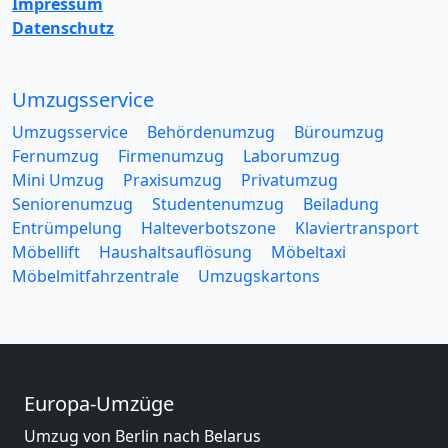
Impressum
Datenschutz
Umzugsservice
Umzugsservice
Behördenumzug
Büroumzug
Fernumzug
Firmenumzug
Laborumzug
Mini Umzug
Praxisumzug
Privatumzug
Seniorenumzug
Studentenumzug
Beiladung
Entrümpelung
Halteverbotszone
Klaviertransport
Möbellift
Haushaltsauflösung
Möbeltaxi
Möbelmitfahrzentrale
Umzugskartons
Europa-Umzüge
Umzug von Berlin nach Belarus