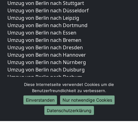
Umzug von Berlin nach Stuttgart
Umzug von Berlin nach Düsseldorf
Umzug von Berlin nach Leipzig
Umzug von Berlin nach Dortmund
Umzug von Berlin nach Essen
Umzug von Berlin nach Bremen
Umzug von Berlin nach Dresden
Umzug von Berlin nach Hannover
Umzug von Berlin nach Nürnberg
Umzug von Berlin nach Duisburg
Umzug von Berlin nach Bochum
Umzug von Berlin nach Wuppertal
Diese Internetseite verwendet Cookies um die
Benutzerfreundlichkeit zu verbessern.
Umzug von Berlin nach Bielefeld
Umzug von Berlin nach Bonn
Einverstanden
Nur notwendige Cookies
Umzug von Berlin nach Münster
Datenschutzerklärung
Internationale-Umzüge
Umzug von Berlin nach Brasilien
Umzug von Berlin nach Brunei Darussalam