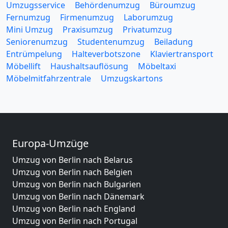
Umzugsservice
Behördenumzug
Büroumzug
Fernumzug
Firmenumzug
Laborumzug
Mini Umzug
Praxisumzug
Privatumzug
Seniorenumzug
Studentenumzug
Beiladung
Entrümpelung
Halteverbotszone
Klaviertransport
Möbellift
Haushaltsauflösung
Möbeltaxi
Möbelmitfahrzentrale
Umzugskartons
Europa-Umzüge
Umzug von Berlin nach Belarus
Umzug von Berlin nach Belgien
Umzug von Berlin nach Bulgarien
Umzug von Berlin nach Dänemark
Umzug von Berlin nach England
Umzug von Berlin nach Portugal