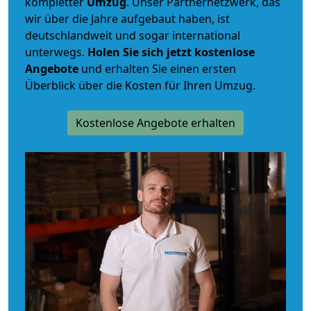
kompletter
Umzug
. Unser Partnernetzwerk, das
wir über die Jahre aufgebaut haben, ist
deutschlandweit und sogar international
unterwegs.
Holen Sie sich jetzt kostenlose
Angebote
und erhalten Sie einen ersten
Überblick über die Kosten für Ihren Umzug.
Kostenlose Angebote erhalten