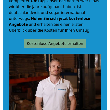
kompletter
Umzug
. Unser Partnernetzwerk, das
wir über die Jahre aufgebaut haben, ist
deutschlandweit und sogar international
unterwegs.
Holen Sie sich jetzt kostenlose
Angebote
und erhalten Sie einen ersten
Überblick über die Kosten für Ihren Umzug.
Kostenlose Angebote erhalten