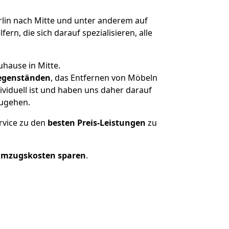
in nach Mitte und unter anderem auf
n, die sich darauf spezialisieren, alle
uhause in Mitte.
egenständen
, das Entfernen von Möbeln
ividuell ist und haben uns daher darauf
zugehen.
rvice zu den
besten Preis-Leistungen
zu
Umzugskosten sparen
.