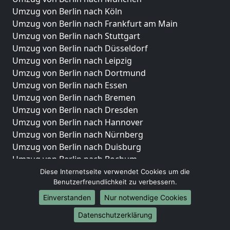
Umzug von Berlin nach Köln
Umzug von Berlin nach Frankfurt am Main
Umzug von Berlin nach Stuttgart
Umzug von Berlin nach Düsseldorf
Umzug von Berlin nach Leipzig
Umzug von Berlin nach Dortmund
Umzug von Berlin nach Essen
Umzug von Berlin nach Bremen
Umzug von Berlin nach Dresden
Umzug von Berlin nach Hannover
Umzug von Berlin nach Nürnberg
Umzug von Berlin nach Duisburg
Umzug von Berlin nach Bochum
Umzug von Berlin nach Wuppertal
Diese Internetseite verwendet Cookies um die
Benutzerfreundlichkeit zu verbessern.
Umzug von Berlin nach Bielefeld
Umzug von Berlin nach Bonn
Einverstanden
Nur notwendige Cookies
Umzug von Berlin nach Münster
Datenschutzerklärung
Internationale-Umzüge