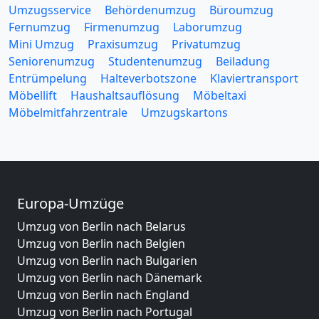
Umzugsservice
Behördenumzug
Büroumzug
Fernumzug
Firmenumzug
Laborumzug
Mini Umzug
Praxisumzug
Privatumzug
Seniorenumzug
Studentenumzug
Beiladung
Entrümpelung
Halteverbotszone
Klaviertransport
Möbellift
Haushaltsauflösung
Möbeltaxi
Möbelmitfahrzentrale
Umzugskartons
Europa-Umzüge
Umzug von Berlin nach Belarus
Umzug von Berlin nach Belgien
Umzug von Berlin nach Bulgarien
Umzug von Berlin nach Dänemark
Umzug von Berlin nach England
Umzug von Berlin nach Portugal