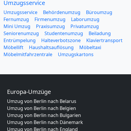
Umzugsservice
Umzugsservice
Behördenumzug
Büroumzug
Fernumzug
Firmenumzug
Laborumzug
Mini Umzug
Praxisumzug
Privatumzug
Seniorenumzug
Studentenumzug
Beiladung
Entrümpelung
Halteverbotszone
Klaviertransport
Möbellift
Haushaltsauflösung
Möbeltaxi
Möbelmitfahrzentrale
Umzugskartons
Europa-Umzüge
Umzug von Berlin nach Belarus
Umzug von Berlin nach Belgien
Umzug von Berlin nach Bulgarien
Umzug von Berlin nach Dänemark
Umzug von Berlin nach England