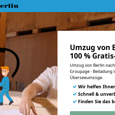
erlin
Umzug von Be
100 % Grati
Umzug von Berlin nach 
Groupage - Beiladung i
Überseeumzüge.
✓
Wir helfen Ihne
✓
Schnell & unverb
✓
Finden Sie das 