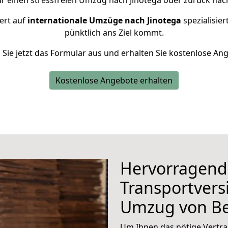
r einen stressfreien Umzug nach Jinotega oder zurück nach
ert auf
internationale Umzüge nach Jinotega
spezialisier
pünktlich ans Ziel kommt.
n Sie jetzt das Formular aus und erhalten Sie kostenlose An
Kostenlose Angebote erhalten
Hervorragend
Transportvers
Umzug von Be
Um Ihnen das nötige Vertra