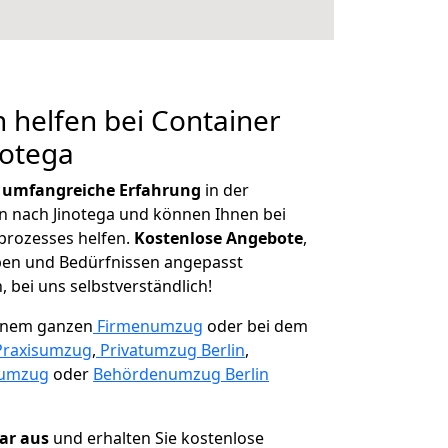
 helfen bei Container
notega
r
umfangreiche Erfahrung
in der
nach Jinotega und können Ihnen bei
prozesses helfen.
K
ostenlose Angebote
,
ben und Bedürfnissen angepasst
 bei uns selbstverständlich!
einem ganzen
Firmenumzug
oder bei dem
Praxisumzug
,
Privatumzug Berlin
,
numzug
oder
Behördenumzug Berlin
lar aus
und erhalten Sie kostenlose