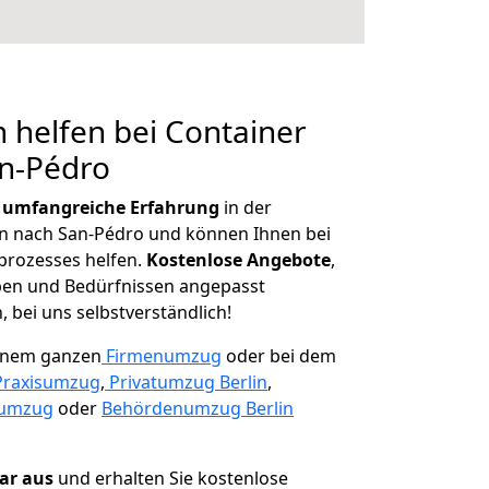
 helfen bei Container
an-Pédro
r
umfangreiche Erfahrung
in der
 nach San-Pédro und können Ihnen bei
prozesses helfen.
K
ostenlose Angebote
,
ben und Bedürfnissen angepasst
 bei uns selbstverständlich!
einem ganzen
Firmenumzug
oder bei dem
Praxisumzug
,
Privatumzug Berlin
,
numzug
oder
Behördenumzug Berlin
lar aus
und erhalten Sie kostenlose