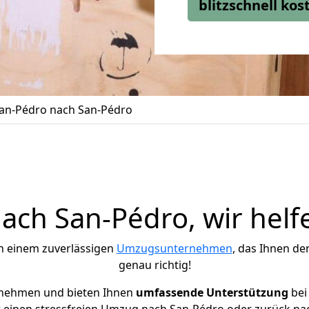
blitzschnell ko
an-Pédro nach San-Pédro
ch San-Pédro, wir helf
h einem zuverlässigen
Umzugsunternehmen
, das Ihnen de
genau richtig!
rnehmen und bieten Ihnen
umfassende Unterstützung
bei