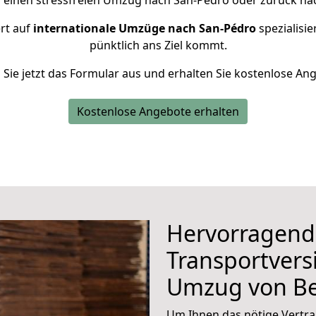
 einen stressfreien Umzug nach San-Pédro oder zurück nac
ert auf
internationale Umzüge nach San-Pédro
spezialisie
pünktlich ans Ziel kommt.
n Sie jetzt das Formular aus und erhalten Sie kostenlose An
Kostenlose Angebote erhalten
Hervorragend
Transportvers
Umzug von Be
Um Ihnen das nötige Vertra