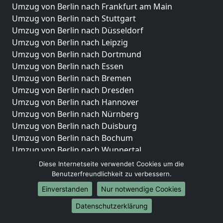
Umzug von Berlin nach Frankfurt am Main
Umzug von Berlin nach Stuttgart
Umzug von Berlin nach Düsseldorf
Umzug von Berlin nach Leipzig
Umzug von Berlin nach Dortmund
Umzug von Berlin nach Essen
Umzug von Berlin nach Bremen
Umzug von Berlin nach Dresden
Umzug von Berlin nach Hannover
Umzug von Berlin nach Nürnberg
Umzug von Berlin nach Duisburg
Umzug von Berlin nach Bochum
Umzug von Berlin nach Wuppertal
Umzug von Berlin nach Bielefeld
Diese Internetseite verwendet Cookies um die
Umzug von Berlin nach Bonn
Benutzerfreundlichkeit zu verbessern.
Umzug von Berlin nach Münster
Einverstanden
Nur notwendige Cookies
Internationale-Umzüge
Datenschutzerklärung
Umzug von Berlin nach Brasilien