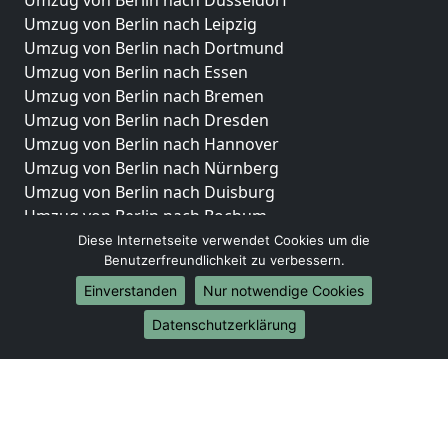
Umzug von Berlin nach Düsseldorf
Umzug von Berlin nach Leipzig
Umzug von Berlin nach Dortmund
Umzug von Berlin nach Essen
Umzug von Berlin nach Bremen
Umzug von Berlin nach Dresden
Umzug von Berlin nach Hannover
Umzug von Berlin nach Nürnberg
Umzug von Berlin nach Duisburg
Umzug von Berlin nach Bochum
Umzug von Berlin nach Wuppertal
Diese Internetseite verwendet Cookies um die
Benutzerfreundlichkeit zu verbessern.
Umzug von Berlin nach Bielefeld
Umzug von Berlin nach Bonn
Einverstanden
Nur notwendige Cookies
Umzug von Berlin nach Münster
Datenschutzerklärung
Internationale-Umzüge
Umzug von Berlin nach Brasilien
Umzug von Berlin nach Brunei Darussalam
Umzug von Berlin nach Burkina Faso