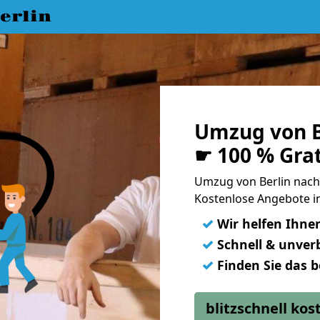
erlin
Umzug von B
☛ 100 % Gra
Umzug von Berlin nac
Kostenlose Angebote i
✓
Wir helfen Ihne
✓
Schnell & unverb
✓
Finden Sie das 
blitzschnell ko