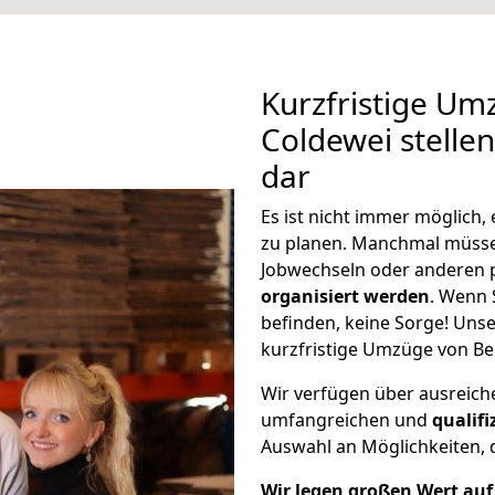
Kurzfristige Um
Coldewei stelle
dar
Es ist nicht immer möglich,
zu planen. Manchmal müss
Jobwechseln oder anderen 
organisiert werden
. Wenn S
befinden, keine Sorge! Unser
kurzfristige Umzüge von Ber
Wir verfügen über ausreic
umfangreichen und
qualif
Auswahl an Möglichkeiten, d
Wir legen großen Wert auf 