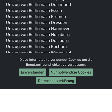
Umzug von Berlin nach Dortmund
Umzug von Berlin nach Essen
Umzug von Berlin nach Bremen
Umzug von Berlin nach Dresden
Umzug von Berlin nach Hannover
Umzug von Berlin nach Nürnberg
Umzug von Berlin nach Duisburg
Umzug von Berlin nach Bochum
Umzug von Berlin nach Wuppertal
Umzug von Berlin nach Bielefeld
Diese Internetseite verwendet Cookies um die
Umzug von Berlin nach Bonn
Benutzerfreundlichkeit zu verbessern.
Umzug von Berlin nach Münster
Einverstanden
Nur notwendige Cookies
Internationale-Umzüge
Datenschutzerklärung
Umzug von Berlin nach Brasilien
Umzug von Berlin nach Brunei Darussalam
Umzug von Berlin nach Burkina Faso
Umzug von Berlin nach Burundi