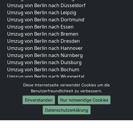
Umzug von Berlin nach Düsseldorf
Umzug von Berlin nach Leipzig
Umzug von Berlin nach Dortmund
Umzug von Berlin nach Essen
Umzug von Berlin nach Bremen
Umzug von Berlin nach Dresden
Umzug von Berlin nach Hannover
Umzug von Berlin nach Nürnberg
Umzug von Berlin nach Duisburg
Umzug von Berlin nach Bochum
Umzug von Berlin nach Wuppertal
Umzug von Berlin nach Bielefeld
Diese Internetseite verwendet Cookies um die
Umzug von Berlin nach Bonn
Benutzerfreundlichkeit zu verbessern.
Umzug von Berlin nach Münster
Einverstanden
Nur notwendige Cookies
Internationale-Umzüge
Datenschutzerklärung
Umzug von Berlin nach Brasilien
Umzug von Berlin nach Brunei Darussalam