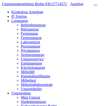
Umzugsunternehmen Berlin
030-57714572
Angebot
Kostenlose Angebote
✆ Telefon
Leistungen
Behördenumzug
Büroumzug
Fernumzug
Firmenumzug
Laborumzug
Praxisumzug
Privatumzug
Seniorenumzug
Umzugsservice
Entrümpelung
Klaviertransport
Möbellift
Haushaltsauflösung
Möbeltaxi
Möbelmitfahrzentrale
Umzugshelfer
Umzugstipps
Mini Umzug
Studentenumzug
Halteverbotszone Berlin