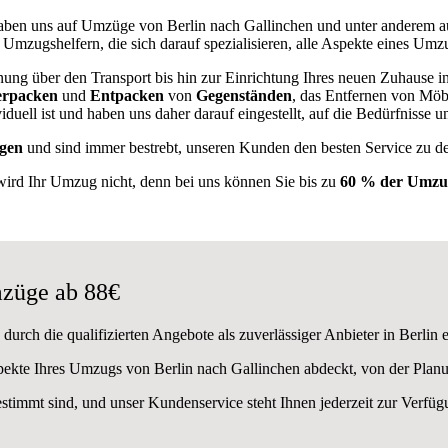
ben uns auf Umzüge von Berlin nach Gallinchen und unter anderem 
 Umzugshelfern, die sich darauf spezialisieren, alle Aspekte eines Umz
ung über den Transport bis hin zur Einrichtung Ihres neuen Zuhause i
rpacken
und
Entpacken
von
Gegenständen
, das Entfernen von Möb
duell ist und haben uns daher darauf eingestellt, auf die Bedürfniss
gen
und sind immer bestrebt, unseren Kunden den besten Service zu d
wird Ihr Umzug nicht, denn bei uns können Sie bis zu
60 % der Umzug
züge ab 88€
urch die qualifizierten Angebote als zuverlässiger Anbieter in Berlin 
spekte Ihres Umzugs von Berlin nach Gallinchen abdeckt, von der Plan
estimmt sind, und unser Kundenservice steht Ihnen jederzeit zur Verf