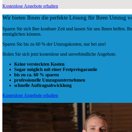
Kostenlose Angebote erhalten
Wir bieten Ihnen die perfekte Lösung für Ihren Umzug v
Sparen Sie sich Ihre kostbare Zeit und lassen Sie uns Ihnen helfen.
ermöglichen können.
Sparen Sie bis zu 60 % der Umzugskosten, nur bei uns!
Holen Sie sich jetzt kostenlose und unverbindliche Angebote.
Keine versteckten Kosten
Sogar möglich mit einer Festpreisgarantie
bis zu ca. 60 % sparen
professionelle Umzugsunternehmen
schnelle Auftragsabwicklung
Kostenlose Angebote erhalten