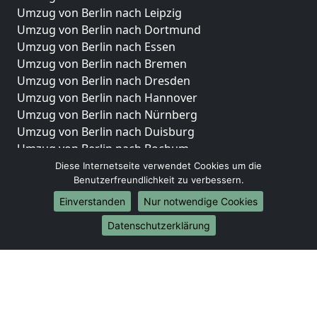
Umzug von Berlin nach Leipzig
Umzug von Berlin nach Dortmund
Umzug von Berlin nach Essen
Umzug von Berlin nach Bremen
Umzug von Berlin nach Dresden
Umzug von Berlin nach Hannover
Umzug von Berlin nach Nürnberg
Umzug von Berlin nach Duisburg
Umzug von Berlin nach Bochum
Umzug von Berlin nach Wuppertal
Diese Internetseite verwendet Cookies um die
Benutzerfreundlichkeit zu verbessern.
Umzug von Berlin nach Bielefeld
Umzug von Berlin nach Bonn
Einverstanden
Nur notwendige Cookies
Umzug von Berlin nach Münster
Datenschutzerklärung
Internationale-Umzüge
Umzug von Berlin nach Brasilien
Umzug von Berlin nach Brunei Darussalam
Umzug von Berlin nach Burkina Faso