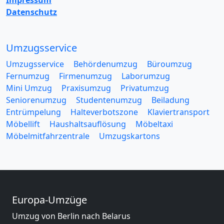
Impressum
Datenschutz
Umzugsservice
Umzugsservice
Behördenumzug
Büroumzug
Fernumzug
Firmenumzug
Laborumzug
Mini Umzug
Praxisumzug
Privatumzug
Seniorenumzug
Studentenumzug
Beiladung
Entrümpelung
Halteverbotszone
Klaviertransport
Möbellift
Haushaltsauflösung
Möbeltaxi
Möbelmitfahrzentrale
Umzugskartons
Europa-Umzüge
Umzug von Berlin nach Belarus