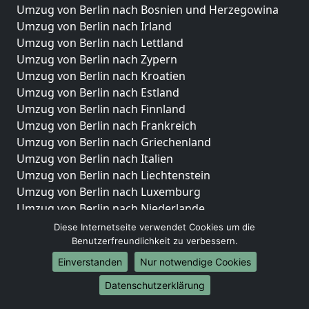
Umzug von Berlin nach Bosnien und Herzegowina
Umzug von Berlin nach Irland
Umzug von Berlin nach Lettland
Umzug von Berlin nach Zypern
Umzug von Berlin nach Kroatien
Umzug von Berlin nach Estland
Umzug von Berlin nach Finnland
Umzug von Berlin nach Frankreich
Umzug von Berlin nach Griechenland
Umzug von Berlin nach Italien
Umzug von Berlin nach Liechtenstein
Umzug von Berlin nach Luxemburg
Umzug von Berlin nach Niederlande
Umzug von Berlin nach Norwegen
Diese Internetseite verwendet Cookies um die
Benutzerfreundlichkeit zu verbessern.
Umzüge-Deutschlandweit
Einverstanden
Nur notwendige Cookies
Umzug von Berlin nach Berlin
Datenschutzerklärung
Umzug von Berlin nach Hamburg
Umzug von Berlin nach München