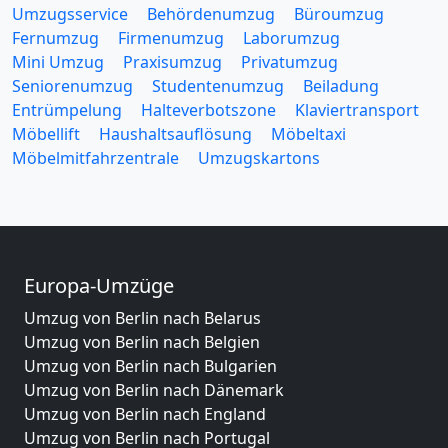
Umzugsservice
Behördenumzug
Büroumzug
Fernumzug
Firmenumzug
Laborumzug
Mini Umzug
Praxisumzug
Privatumzug
Seniorenumzug
Studentenumzug
Beiladung
Entrümpelung
Halteverbotszone
Klaviertransport
Möbellift
Haushaltsauflösung
Möbeltaxi
Möbelmitfahrzentrale
Umzugskartons
Europa-Umzüge
Umzug von Berlin nach Belarus
Umzug von Berlin nach Belgien
Umzug von Berlin nach Bulgarien
Umzug von Berlin nach Dänemark
Umzug von Berlin nach England
Umzug von Berlin nach Portugal