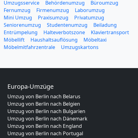
Umzugsservice
Behördenumzug
Büroumzug
Fernumzug
Firmenumzug
Laborumzug
Mini Umzug
Praxisumzug
Privatumzug
Seniorenumzug
Studentenumzug
Beiladung
Entrümpelung
Halteverbotszone
Klaviertransport
Möbellift
Haushaltsauflösung
Möbeltaxi
Möbelmitfahrzentrale
Umzugskartons
Europa-Umzüge
Umzug von Berlin nach Belarus
Umzug von Berlin nach Belgien
Umzug von Berlin nach Bulgarien
Umzug von Berlin nach Dänemark
Umzug von Berlin nach England
Umzug von Berlin nach Portugal