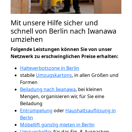
Mit unsere Hilfe sicher und
schnell von Berlin nach Iwanawa
umziehen
Folgende Leistungen können Sie von unser
Netzwerk zu erschwinglichen Preise erhalten:
Halteverbotszone in Berlin
stabile
Umzugskartons
, in allen Größen und
Formen
Beiladung nach Iwanawa
, bei kleinen
Mengen, organisieren wir, für Sie eine
Beiladung
Entrümpelung
oder
Haushaltsauflösung in
Berlin
Möbellift günstig mieten in Berlin
Umzugshelfer
, für das Ein- & Auspacken