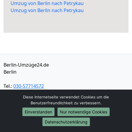
Umzug von Berlin nach Petrykau
Umzug von Berlin nach Petrykau
Berlin-Umzüge24.de
Berlin
Tel.:
030-57714572
E-Mail:
info@berlin-umzuege24.de
Diese Internetseite verwendet Cookies um die
Benutzerfreundlichkeit zu verbessern.
Öffnungszeiten:
Mo - Sa: 06:00 - 19:30 Uhr
Einverstanden
Nur notwendige Cookies
Impressum
Datenschutzerklärung
Datenschutz