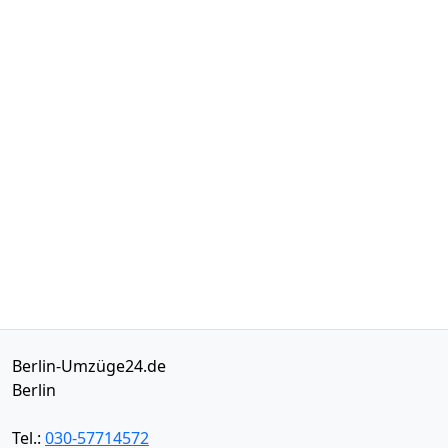
Berlin-Umzüge24.de
Berlin
Tel.:
030-57714572