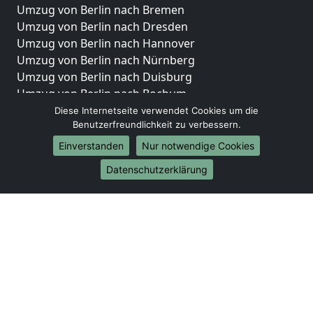
Umzug von Berlin nach Bremen
Umzug von Berlin nach Dresden
Umzug von Berlin nach Hannover
Umzug von Berlin nach Nürnberg
Umzug von Berlin nach Duisburg
Umzug von Berlin nach Bochum
Umzug von Berlin nach Wuppertal
Diese Internetseite verwendet Cookies um die
Benutzerfreundlichkeit zu verbessern.
Umzug von Berlin nach Bielefeld
Umzug von Berlin nach Bonn
Einverstanden
Nur notwendige Cookies
Umzug von Berlin nach Münster
Datenschutzerklärung
Internationale-Umzüge
Umzug von Berlin nach Brasilien
Umzug von Berlin nach Brunei Darussalam
Umzug von Berlin nach Burkina Faso
Umzug von Berlin nach Burundi
Umzug von Berlin nach Chile
Umzug von Berlin nach China
Umzug von Berlin nach Cookinseln