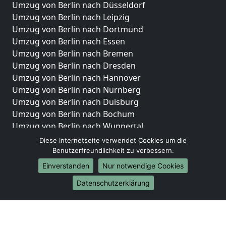
Umzug von Berlin nach Düsseldorf
Umzug von Berlin nach Leipzig
Umzug von Berlin nach Dortmund
Umzug von Berlin nach Essen
Umzug von Berlin nach Bremen
Umzug von Berlin nach Dresden
Umzug von Berlin nach Hannover
Umzug von Berlin nach Nürnberg
Umzug von Berlin nach Duisburg
Umzug von Berlin nach Bochum
Umzug von Berlin nach Wuppertal
Umzug von Berlin nach Bielefeld
Diese Internetseite verwendet Cookies um die
Umzug von Berlin nach Bonn
Benutzerfreundlichkeit zu verbessern.
Umzug von Berlin nach Münster
Einverstanden
Nur notwendige Cookies
Internationale-Umzüge
Datenschutzerklärung
Umzug von Berlin nach Brasilien
Umzug von Berlin nach Brunei Darussalam
Umzug von Berlin nach Burkina Faso