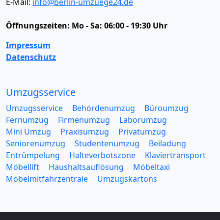
E-Mail:
info@berlin-umzuege24.de
Öffnungszeiten:
Mo - Sa: 06:00 - 19:30 Uhr
Impressum
Datenschutz
Umzugsservice
Umzugsservice
Behördenumzug
Büroumzug
Fernumzug
Firmenumzug
Laborumzug
Mini Umzug
Praxisumzug
Privatumzug
Seniorenumzug
Studentenumzug
Beiladung
Entrümpelung
Halteverbotszone
Klaviertransport
Möbellift
Haushaltsauflösung
Möbeltaxi
Möbelmitfahrzentrale
Umzugskartons