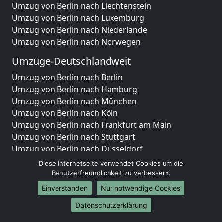
Umzug von Berlin nach Liechtenstein
Umzug von Berlin nach Luxemburg
Umzug von Berlin nach Niederlande
Umzug von Berlin nach Norwegen
Umzüge-Deutschlandweit
Umzug von Berlin nach Berlin
Umzug von Berlin nach Hamburg
Umzug von Berlin nach München
Umzug von Berlin nach Köln
Umzug von Berlin nach Frankfurt am Main
Umzug von Berlin nach Stuttgart
Umzug von Berlin nach Düsseldorf
Umzug von Berlin nach Leipzig
Diese Internetseite verwendet Cookies um die
Umzug von Berlin nach Dortmund
Benutzerfreundlichkeit zu verbessern.
Umzug von Berlin nach Essen
Einverstanden
Nur notwendige Cookies
Umzug von Berlin nach Bremen
Datenschutzerklärung
Umzug von Berlin nach Dresden
Umzug von Berlin nach Hannover