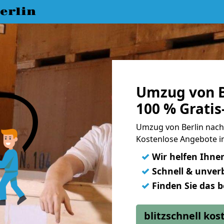
erlin
Umzug von B
100 % Grati
Umzug von Berlin nac
Kostenlose Angebote i
✓
Wir helfen Ihne
✓
Schnell & unverb
✓
Finden Sie das 
blitzschnell ko