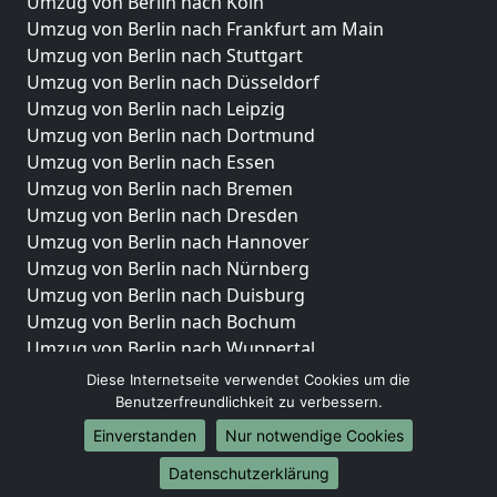
Umzug von Berlin nach Köln
Umzug von Berlin nach Frankfurt am Main
Umzug von Berlin nach Stuttgart
Umzug von Berlin nach Düsseldorf
Umzug von Berlin nach Leipzig
Umzug von Berlin nach Dortmund
Umzug von Berlin nach Essen
Umzug von Berlin nach Bremen
Umzug von Berlin nach Dresden
Umzug von Berlin nach Hannover
Umzug von Berlin nach Nürnberg
Umzug von Berlin nach Duisburg
Umzug von Berlin nach Bochum
Umzug von Berlin nach Wuppertal
Umzug von Berlin nach Bielefeld
Diese Internetseite verwendet Cookies um die
Umzug von Berlin nach Bonn
Benutzerfreundlichkeit zu verbessern.
Umzug von Berlin nach Münster
Einverstanden
Nur notwendige Cookies
Internationale-Umzüge
Datenschutzerklärung