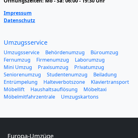
Öffnungszeiten:
Mo - Sa: 06:00 - 19:30 Uhr
Impressum
Datenschutz
Umzugsservice
Umzugsservice
Behördenumzug
Büroumzug
Fernumzug
Firmenumzug
Laborumzug
Mini Umzug
Praxisumzug
Privatumzug
Seniorenumzug
Studentenumzug
Beiladung
Entrümpelung
Halteverbotszone
Klaviertransport
Möbellift
Haushaltsauflösung
Möbeltaxi
Möbelmitfahrzentrale
Umzugskartons
Europa-Umzüge