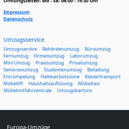
Öffnungszeiten:
Mo - Sa: 06:00 - 19:30 Uhr
Impressum
Datenschutz
Umzugsservice
Umzugsservice
Behördenumzug
Büroumzug
Fernumzug
Firmenumzug
Laborumzug
Mini Umzug
Praxisumzug
Privatumzug
Seniorenumzug
Studentenumzug
Beiladung
Entrümpelung
Halteverbotszone
Klaviertransport
Möbellift
Haushaltsauflösung
Möbeltaxi
Möbelmitfahrzentrale
Umzugskartons
Europa-Umzüge