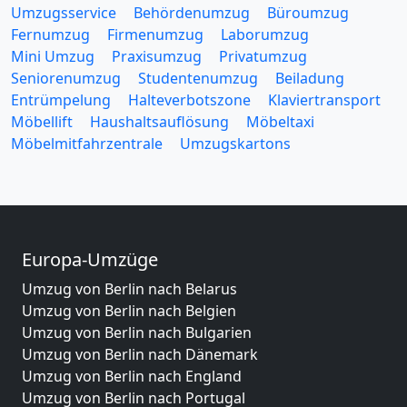
Umzugsservice
Behördenumzug
Büroumzug
Fernumzug
Firmenumzug
Laborumzug
Mini Umzug
Praxisumzug
Privatumzug
Seniorenumzug
Studentenumzug
Beiladung
Entrümpelung
Halteverbotszone
Klaviertransport
Möbellift
Haushaltsauflösung
Möbeltaxi
Möbelmitfahrzentrale
Umzugskartons
Europa-Umzüge
Umzug von Berlin nach Belarus
Umzug von Berlin nach Belgien
Umzug von Berlin nach Bulgarien
Umzug von Berlin nach Dänemark
Umzug von Berlin nach England
Umzug von Berlin nach Portugal