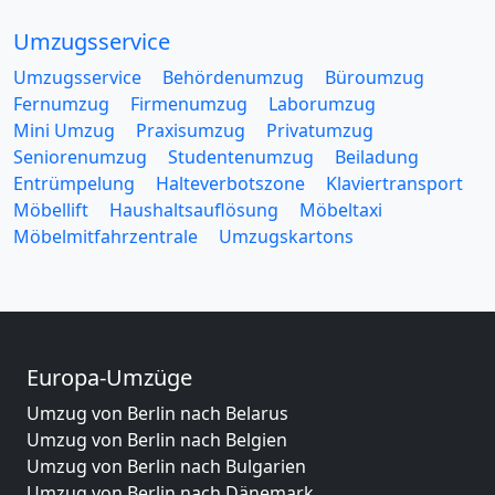
Umzugsservice
Umzugsservice
Behördenumzug
Büroumzug
Fernumzug
Firmenumzug
Laborumzug
Mini Umzug
Praxisumzug
Privatumzug
Seniorenumzug
Studentenumzug
Beiladung
Entrümpelung
Halteverbotszone
Klaviertransport
Möbellift
Haushaltsauflösung
Möbeltaxi
Möbelmitfahrzentrale
Umzugskartons
Europa-Umzüge
Umzug von Berlin nach Belarus
Umzug von Berlin nach Belgien
Umzug von Berlin nach Bulgarien
Umzug von Berlin nach Dänemark