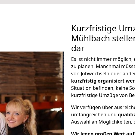
Kurzfristige Um
Mühlbach stelle
dar
Es ist nicht immer möglich,
zu planen. Manchmal müss
von Jobwechseln oder ander
kurzfristig organisiert we
Situation befinden, keine So
kurzfristige Umzüge von Be
Wir verfügen über ausreic
umfangreichen und
qualif
Auswahl an Möglichkeiten, d
Wir legen großen Wert auf 