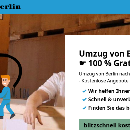
erlin
Umzug von B
☛ 100 % Gra
Umzug von Berlin nac
- Kostenlose Angebote
✓
Wir helfen Ihne
✓
Schnell & unverb
✓
Finden Sie das 
blitzschnell ko