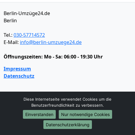
Berlin-Umzüge24.de
Berlin
Tel.:
030-57714572
E-Mail:
info@berlin-umzuege24.de
Öffnungszeiten:
Mo - Sa: 06:00 - 19:30 Uhr
Impressum
Datenschutz
Umzugsservice
Diese Internetseite verwendet Cookies um die
Benutzerfreundlichkeit zu verbessern.
Umzugsservice
Behördenumzug
Büroumzug
Fernumzug
Firmenumzug
Laborumzug
Einverstanden
Nur notwendige Cookies
Mini Umzug
Praxisumzug
Privatumzug
Datenschutzerklärung
Seniorenumzug
Studentenumzug
Beiladung