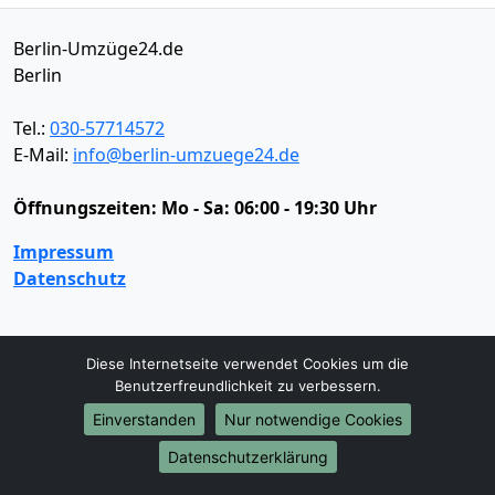
Berlin-Umzüge24.de
Berlin
Tel.:
030-57714572
E-Mail:
info@berlin-umzuege24.de
Öffnungszeiten:
Mo - Sa: 06:00 - 19:30 Uhr
Impressum
Datenschutz
Umzugsservice
Diese Internetseite verwendet Cookies um die
Benutzerfreundlichkeit zu verbessern.
Umzugsservice
Behördenumzug
Büroumzug
Fernumzug
Firmenumzug
Laborumzug
Einverstanden
Nur notwendige Cookies
Mini Umzug
Praxisumzug
Privatumzug
Datenschutzerklärung
Seniorenumzug
Studentenumzug
Beiladung