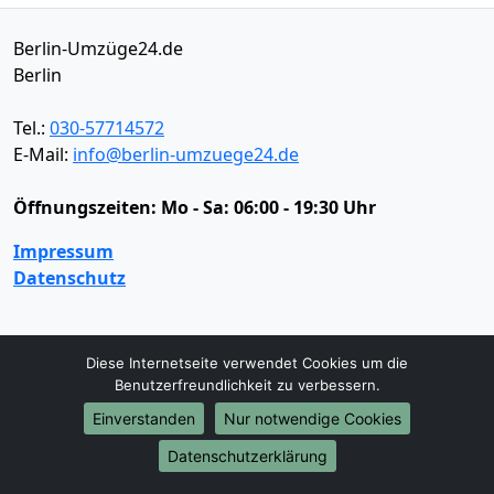
Berlin-Umzüge24.de
Berlin
Tel.:
030-57714572
E-Mail:
info@berlin-umzuege24.de
Öffnungszeiten:
Mo - Sa: 06:00 - 19:30 Uhr
Impressum
Datenschutz
Umzugsservice
Diese Internetseite verwendet Cookies um die
Benutzerfreundlichkeit zu verbessern.
Umzugsservice
Behördenumzug
Büroumzug
Fernumzug
Firmenumzug
Laborumzug
Einverstanden
Nur notwendige Cookies
Mini Umzug
Praxisumzug
Privatumzug
Datenschutzerklärung
Seniorenumzug
Studentenumzug
Beiladung