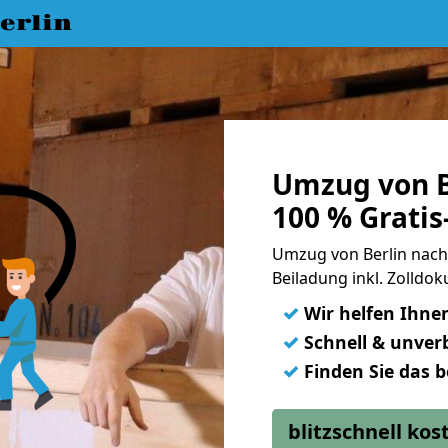
erlin
Umzug von B
100 % Grati
Umzug von Berlin nach 
Beiladung inkl. Zolld
✓
Wir helfen Ihne
✓
Schnell & unverb
✓
Finden Sie das 
blitzschnell ko