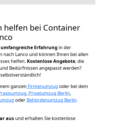
 helfen bei Container
anco
r
umfangreiche Erfahrung
in der
nach Lanco und können Ihnen bei allen
sses helfen.
K
ostenlose Angebote
, die
und Bedürfnissen angepasst werden?
 selbstverständlich!
einem ganzen
Firmenumzug
oder bei dem
Praxisumzug
,
Privatumzug Berlin
,
numzug
oder
Behördenumzug Berlin
lar aus
und erhalten Sie kostenlose