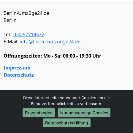
Berlin-Umzüge24.de
Berlin
Tel.:
030-57714572
E-Mail:
info@berlin-umzuege24.de
Öffnungszeiten:
Mo - Sa: 06:00 - 19:30 Uhr
Impressum
Datenschutz
Umzugsservice
Diese Internetseite verwendet Cookies um die
Benutzerfreundlichkeit zu verbessern.
Umzugsservice
Behördenumzug
Büroumzug
Fernumzug
Firmenumzug
Laborumzug
Einverstanden
Nur notwendige Cookies
Mini Umzug
Praxisumzug
Privatumzug
Datenschutzerklärung
Seniorenumzug
Studentenumzug
Beiladung